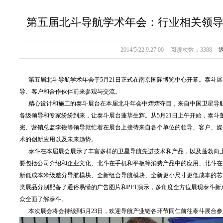
第五届北斗导航学术年会：行业相关领
2014/5/22 9:27:00
阅读次数：
3388
返
第五届北斗导航学术年会于5月21日正式在南京国际博览中心开幕。泰斗展
导、客户和合作伙伴前来参观与交流。
精心设计和施工的泰斗展台在本届北斗年会中熠熠夺目，来自中国卫星导航
各级领导和专家纷纷到来，让泰斗展台蓬荜生辉。从5月21日上午开始，泰斗
宪、营销总监李锐等领导就忙着在展台上接待来自各个单位的领导、客户、媒
术的创新应用以及未来趋势。
泰斗在本届展会展示了丰富多样的卫星导航先进技术和产品，以及蓬勃向上
要包括公司介绍和企业文化、北斗在手机和平板等消费产品中的应用、北斗在
新低成本米级差分导航模块、全新组合导航模块、全新更小尺寸更低成本的芯
类展品分别配备了通俗易懂的广告图片和PPT演示，多角度全方位展现泰斗
众全面了解泰斗。
本次展会将会持续到5月23日，欢迎导航产业链各环节同仁前往泰斗展台参